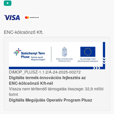
ENC-kölcsönző Kft.
DIMOP_PLUSZ-1.1.2/A-24-2025-00272
Digitális termék-innovációs fejlesztés az
ENC-kölcsönző Kft-nél
Vissza nem térítendő támogatás összege: 32,9 millió
forint
Digitális Megújulás Operatív Program Plusz